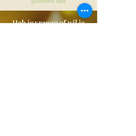
genieten zijn!
Heb je vragen of wil je
kennismaken?
Ik sta altijd klaar om je te
helpen!
Contact
Bij Marijn’s Pot staan gezonde maaltijden
centraal: elke week huisgemaakt eten, bereid
met verse, lokale ingrediënten en geleverd via
lokale bezorging in Hengelo, Delden, Borne en
Beckum. Ontdek daarnaast onze ambachtelijke